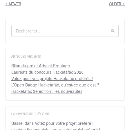
<
NEWER
OLDER
>
ARTICLES RÉCENTS
Bilan du projet Arbalet Frontage
Lauréats du concours Hacketafac 2020
Votez pour vos projets Hacketafac préférés !
L’Open Badge Hacketafac, qu’est-ce que c’est ?
Hacketafac 3e édition : les nouveautés
COMMENTAIRES RÉCENTS
Bassel
dans
Votez pour votre projet préféré !
picabea jb
dans
Votez pour votre projet préféré !