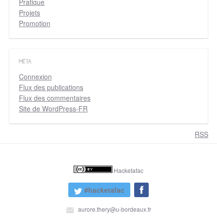
Pratique
Projets
Promotion
MÉTA
Connexion
Flux des publications
Flux des commentaires
Site de WordPress-FR
RSS
Hacketafac
#hacketafac
aurore.thery@u-bordeaux.fr