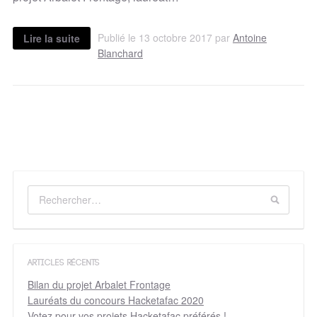
Publié le 13 octobre 2017 par
Antoine
Lire la suite
Blanchard
ARTICLES RÉCENTS
Bilan du projet Arbalet Frontage
Lauréats du concours Hacketafac 2020
Votez pour vos projets Hacketafac préférés !