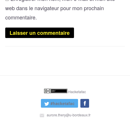
web dans le navigateur pour mon prochain
commentaire.
Hacketafac
#hacketafac
aurore.thery@u-bordeaux.fr