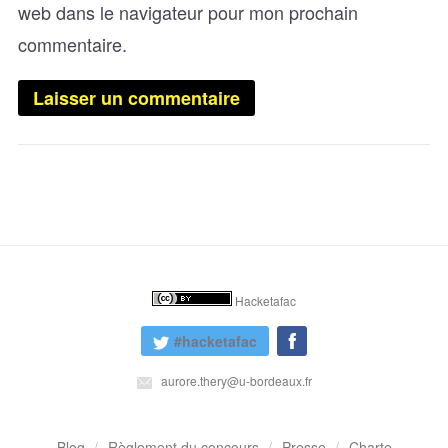
web dans le navigateur pour mon prochain
commentaire.
Hacketafac
#hacketafac
aurore.thery@u-bordeaux.fr
Blog
Règlement du concours
Presse
Charte