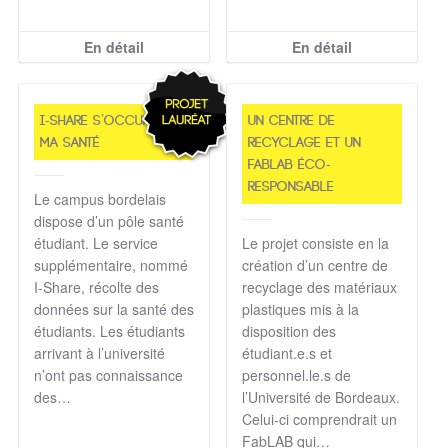
En détail
En détail
i-Share s’occupe de
Un Centre de
ma santé
Recyclage et un
FabLab éco-
responsable
Le campus bordelais
dispose d’un pôle santé
étudiant. Le service
Le projet consiste en la
supplémentaire, nommé
création d’un centre de
I-Share, récolte des
recyclage des matériaux
données sur la santé des
plastiques mis à la
étudiants. Les étudiants
disposition des
arrivant à l’université
étudiant.e.s et
n’ont pas connaissance
personnel.le.s de
des…
l’Université de Bordeaux.
Celui-ci comprendrait un
FabLAB qui…