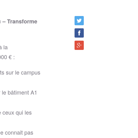
c – Transforme
à la
000 € :
nts sur le campus
r le bâtiment A1
e ceux qui les
ne connait pas