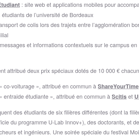
: site web et applications mobiles pour accomp
Etudiant
s étudiants de l’université de Bordeaux
ransport de colis lors des trajets entre l’agglomération bo
lial
 messages et informations contextuels sur le campus en r
nt attribué deux prix spéciaux dotés de 10 000 € chacun
 « co-voiturage », attribué en commun à
ShareYourTime
 « entraide étudiante », attribué en commun à
et
Scitis
U
uent des étudiants de six filières différentes (dont la fil
ficie du programme U-Lab Innov+), des doctorants, et d
heurs et ingénieurs. Une soirée spéciale du festival Moi