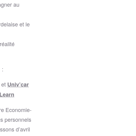
agner au
rdelaise et le
éalité
 :
et
Univ’car
Learn
ière Economie-
es personnels
ssons d’avril