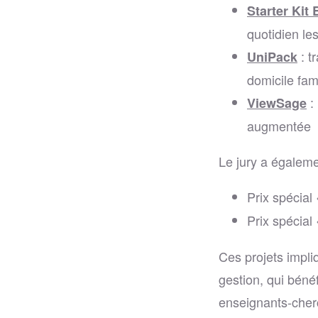
Starter Kit 
quotidien le
: t
UniPack
domicile fami
:
ViewSage
augmentée
Le jury a égaleme
Prix spécial
Prix spécial
Ces projets impliq
gestion, qui béné
enseignants-cherc