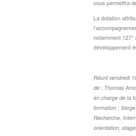
vous permettra de 
La dotation attrib
l’accompagnement 
notamment 127° à 
développement éc
Réuni vendredi 10
de : Thomas Amou
en charge de la f
formation ; Serg
Recherche, Intern
orientation, stag