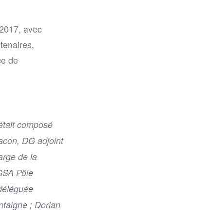
e 2017, avec
tenaires,
ce de
 était composé
acon, DG adjoint
arge de la
DGSA Pôle
 déléguée
ntaigne ; Dorian