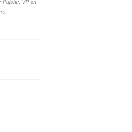
r Pujolar, VP en
re.