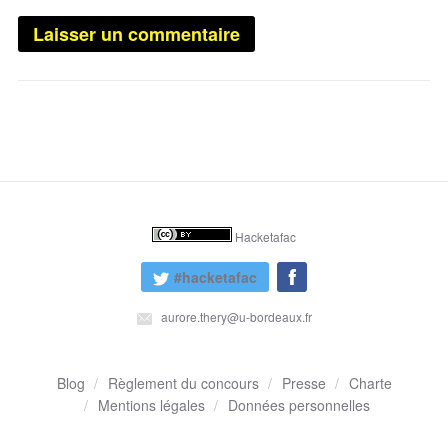
Hacketafac
#hacketafac
aurore.thery@u-bordeaux.fr
Blog
Règlement du concours
Presse
Charte
Mentions légales
Données personnelles