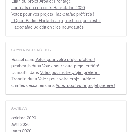
Bilan du projet Arbalet Frontage
Lauréats du concours Hacketafac 2020
Votez pour vos projets Hacketafac préférés !
L’Open Badge Hacketafac, qu’est-ce que c’est ?
Hacketafac 3e édition : les nouveautés
COMMENTAIRES RÉCENTS
Bassel
dans
Votez pour votre projet préféré !
picabea jb
dans
Votez pour votre projet préféré !
Dumartin
dans
Votez pour votre projet préféré !
Tronelle
dans
Votez pour votre projet préféré !
charles descattes
dans
Votez pour votre projet préféré !
ARCHIVES
octobre 2020
avril 2020
mars 2020