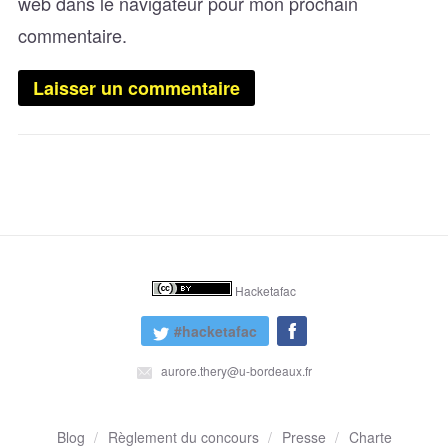
web dans le navigateur pour mon prochain
commentaire.
Hacketafac
#hacketafac
aurore.thery@u-bordeaux.fr
Blog
Règlement du concours
Presse
Charte