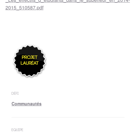
2015_510587.pdf
DÉFI
Communautés
EQUIPE