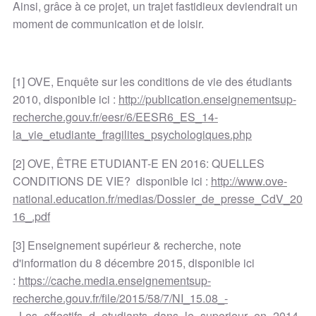
Ainsi, grâce à ce projet, un trajet fastidieux deviendrait un
moment de communication et de loisir.
[1] OVE, Enquête sur les conditions de vie des étudiants
2010, disponible ici :
http://publication.enseignementsup-
recherche.gouv.fr/eesr/6/EESR6_ES_14-
la_vie_etudiante_fragilites_psychologiques.php
[2] OVE, ÊTRE ETUDIANT-E EN 2016: QUELLES
CONDITIONS DE VIE? disponible ici :
http://www.ove-
national.education.fr/medias/Dossier_de_presse_CdV_20
16_.pdf
[3] Enseignement supérieur & recherche, note
d'information du 8 décembre 2015, disponible ici
:
https://cache.media.enseignementsup-
recherche.gouv.fr/file/2015/58/7/NI_15.08_-
_Les_effectifs_d_etudiants_dans_le_superieur_en_2014-