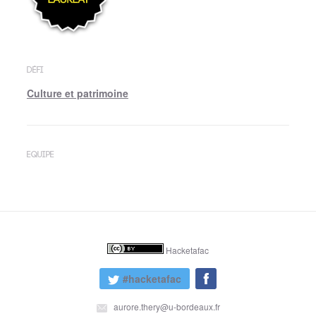
DÉFI
Culture et patrimoine
EQUIPE
Hacketafac
#hacketafac
aurore.thery@u-bordeaux.fr