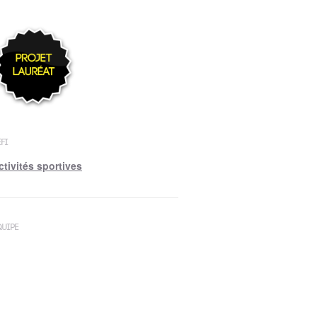
FI
ctivités sportives
QUIPE