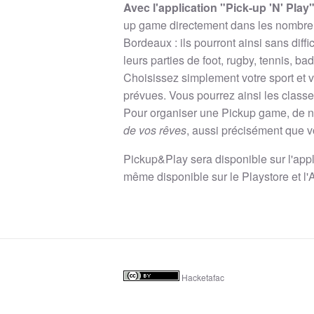
Avec l'application "Pick-up 'N' P
lay
up
game
directement dans les nombr
Bordeaux :
ils pourront ainsi sans diff
leurs parties de foot, rugby, tennis, 
Choisissez simplement votre sport et v
prévues.
Vous pourrez ainsi les classer
Pour organiser une
Pickup
game
, de 
de vos rêves
, aussi précisément que v
Pickup&Play
sera disponible sur l'app
même disponible sur le P
lay
store et l
Hacketafac