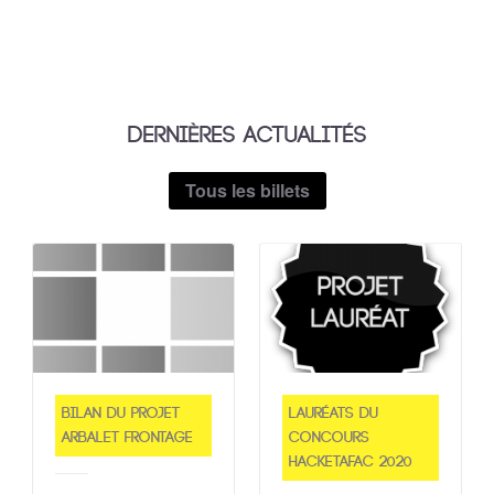
DERNIÈRES ACTUALITÉS
Tous les billets
Bilan du projet
Lauréats du
Arbalet Frontage
concours
Hacketafac 2020