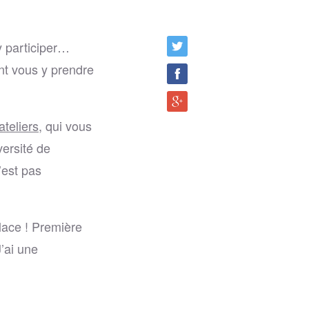
y participer…
nt vous y prendre
ateliers
, qui vous
versité de
’est pas
place ! Première
’ai une